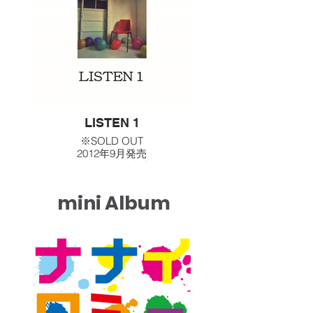
LISTEN 1
※SOLD OUT
2012年9月発売
価格 500円（税込）
≪収録曲≫
mini Album
1.テノヒラ
2.Y