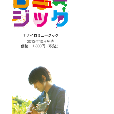
ナナイロミュージック
2013年10月発売
価格 1,800円（税込）
≪収録曲≫
1.HELLO
2.リズム
3.タイムライン
4.花唄
5.いつもここから
6.例えば
7.Y